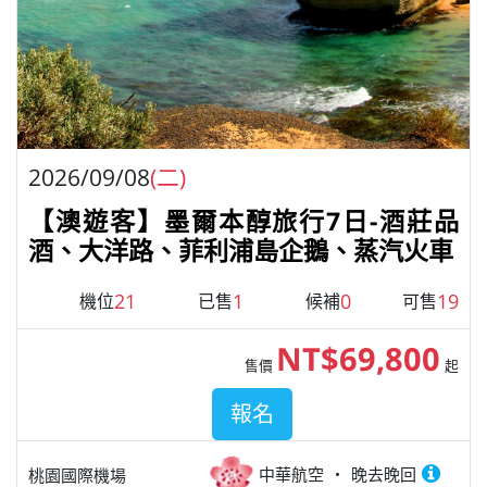
2026/09/08
(二)
【澳遊客】墨爾本醇旅行7日-酒莊品
酒、大洋路、菲利浦島企鵝、蒸汽火車
21
1
0
19
機位
已售
候補
可售
NT$69,800
售價
起
報名
中華航空
晚去晚回
桃園國際機場