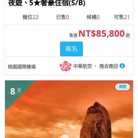
夜遊、5★奢豪住宿(S/B)
22
0
0
21
機位
已售
候補
可售
NT$85,800
售價
起
報名
中華航空
晚去晚回
桃園國際機場
團體
8
天