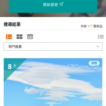
開始搜索
搜尋結果
共有
577
筆商品
團體
8
天