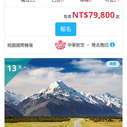
NT$79,800
售價
起
報名
中華航空
晚去晚回
桃園國際機場
團體
13
天