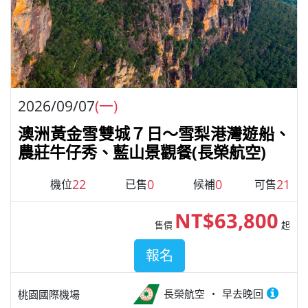
2026/09/07
(一)
澳洲黃金雪雙城７日～雪梨港灣遊船、
農莊牛仔秀、藍山景觀餐(長榮航空)
22
0
0
21
機位
已售
候補
可售
NT$63,800
售價
起
報名
長榮航空
早去晚回
桃園國際機場