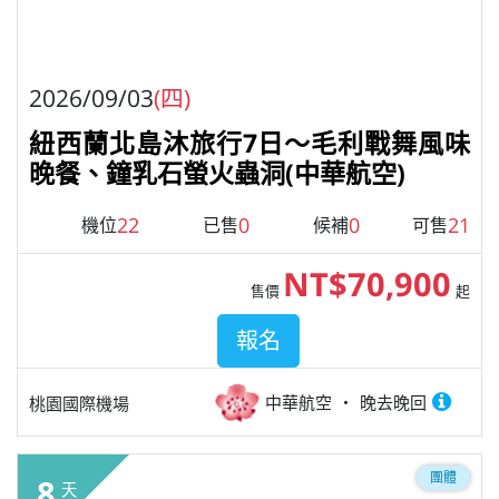
2026/09/03
(四)
紐西蘭北島沐旅行7日～毛利戰舞風味
晚餐、鐘乳石螢火蟲洞(中華航空)
22
0
0
21
機位
已售
候補
可售
NT$70,900
售價
起
報名
中華航空
晚去晚回
桃園國際機場
團體
8
天