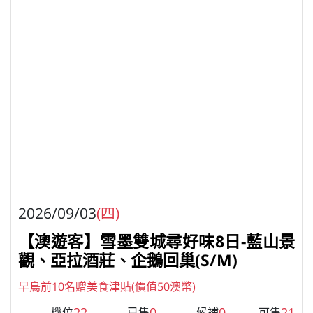
2026/09/03
(四)
【澳遊客】雪墨雙城尋好味8日-藍山景
觀、亞拉酒莊、企鵝回巢(S/M)
早鳥前10名贈美食津貼(價值50澳幣)
22
0
0
21
機位
已售
候補
可售