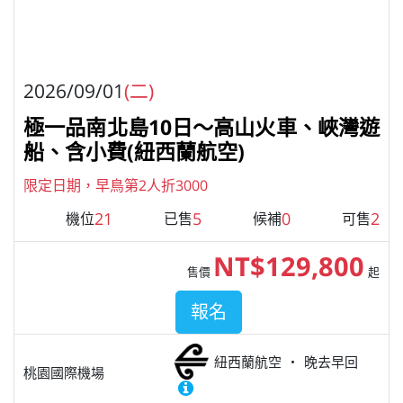
2026/09/01
(二)
極一品南北島10日～高山火車、峽灣遊
船、含小費(紐西蘭航空)
限定日期，早鳥第2人折3000
21
5
0
2
機位
已售
候補
可售
NT$129,800
售價
起
報名
紐西蘭航空
晚去早回
桃園國際機場