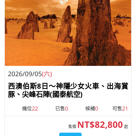
2026/09/05
(六)
西澳伯斯8日～神隱少女火車、出海賞
豚、尖峰石陣(國泰航空)
22
0
0
21
機位
已售
候補
可售
NT$82,800
售價
起