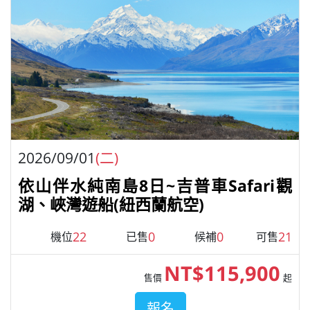
2026/09/01
(二)
依山伴水純南島8日~吉普車Safari觀
湖、峽灣遊船(紐西蘭航空)
22
0
0
21
機位
已售
候補
可售
NT$115,900
售價
起
報名