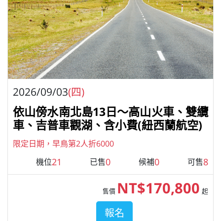
2026/09/03
(四)
依山傍水南北島13日～高山火車、雙纜
車、吉普車觀湖、含小費(紐西蘭航空)
限定日期，早鳥第2人折6000
21
0
0
8
機位
已售
候補
可售
NT$170,800
售價
起
報名