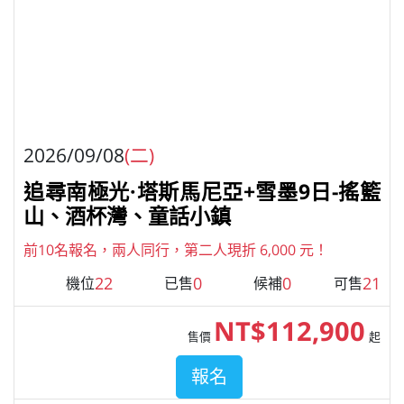
2026/09/08
(二)
追尋南極光·塔斯馬尼亞+雪墨9日-搖籃
山、酒杯灣、童話小鎮
前10名報名，兩人同行，第二人現折 6,000 元！
22
0
0
21
機位
已售
候補
可售
NT$112,900
售價
起
報名