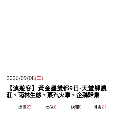
2026/09/08
(二)
【澳遊客】黃金墨雙都9日-天堂鄉農
莊、雨林生態、蒸汽火車、企鵝歸巢
22
0
0
21
機位
已售
候補
可售