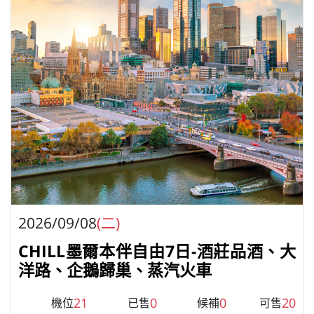
2026/09/08
(二)
CHILL墨爾本伴自由7日-酒莊品酒、大
洋路、企鵝歸巢、蒸汽火車
21
0
0
20
機位
已售
候補
可售