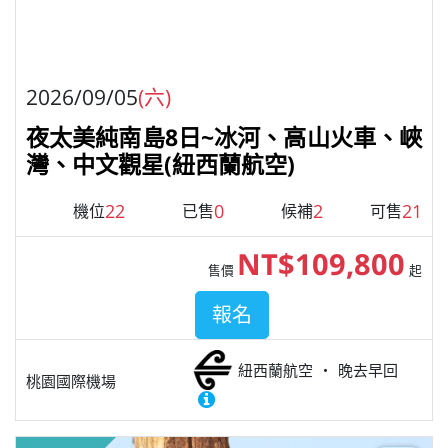
2026/09/05
(六)
夜太美純南島8日~冰河、高山火車、峽
灣、中文觀星(紐西蘭航空)
22
0
2
21
機位
已售
候補
可售
NT$109,800
售價
起
報名
紐西蘭航空
晚去早回
桃園國際機場