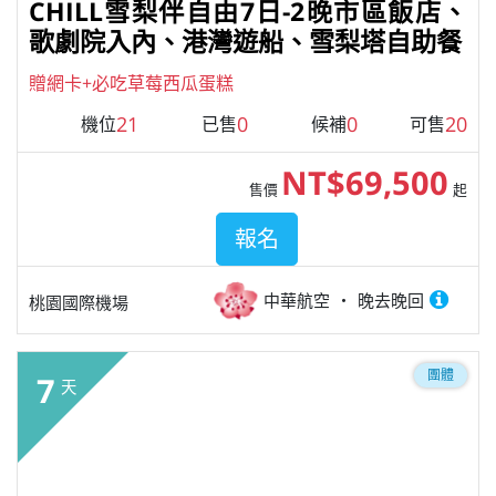
CHILL雪梨伴自由7日-2晚市區飯店、
歌劇院入內、港灣遊船、雪梨塔自助餐
贈網卡+必吃草莓西瓜蛋糕
21
0
0
20
機位
已售
候補
可售
NT$69,500
售價
起
報名
中華航空
晚去晚回
桃園國際機場
團體
7
天