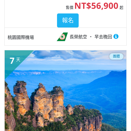
NT$56,900
售價
起
報名
長榮航空
早去晚回
桃園國際機場
團體
7
天