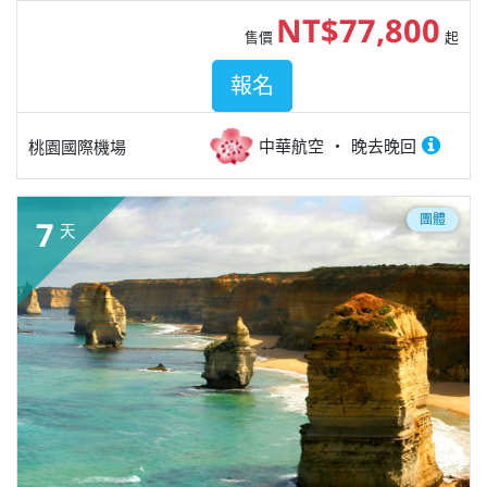
NT$77,800
售價
起
報名
中華航空
晚去晚回
桃園國際機場
團體
7
天