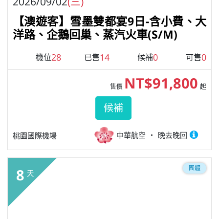
2026/09/02
(三)
【澳遊客】雪墨雙都宴9日-含小費、大
洋路、企鵝回巢、蒸汽火車(S/M)
28
14
0
0
機位
已售
候補
可售
NT$91,800
售價
起
候補
中華航空
晚去晚回
桃園國際機場
團體
8
天