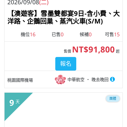
2026/09/08
(二)
【澳遊客】雪墨雙都宴9日-含小費、大
洋路、企鵝回巢、蒸汽火車(S/M)
16
0
0
15
機位
已售
候補
可售
NT$91,800
售價
起
報名
中華航空
晚去晚回
桃園國際機場
團體
9
天