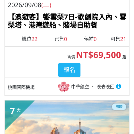
2026/09/08
(二)
【澳遊客】饗雪梨7日-歌劇院入內、雪
梨塔、港灣遊船、賭場自助餐
22
0
0
21
機位
已售
候補
可售
NT$69,500
售價
起
報名
中華航空
晚去晚回
桃園國際機場
團體
7
天