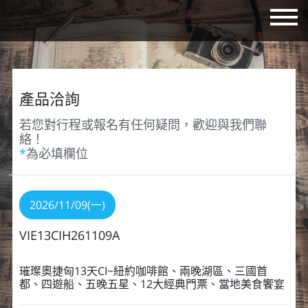
產品洽詢
若您對行程或報名有任何疑問，歡迎與我們聯
絡！
*
為必填欄位
2026/11/09(一)
VIE13CIH261109A
璀璨奧捷匈13天CI~紐約咖啡館、兩晚湖區、三國首
都、四遊船、五晚五星、12大經典門票、當地美食饗宴