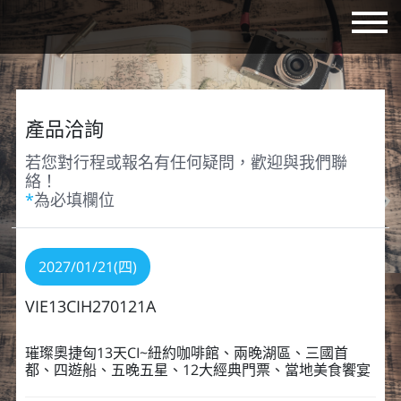
產品洽詢
若您對行程或報名有任何疑問，歡迎與我們聯
絡！
*
為必填欄位
2027/01/21(四)
VIE13CIH270121A
璀璨奧捷匈13天CI~紐約咖啡館、兩晚湖區、三國首
都、四遊船、五晚五星、12大經典門票、當地美食饗宴