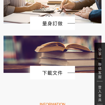
量身訂做
分
享
聯
絡
下載文件
客
服
登
入
會
員
INFORMATION