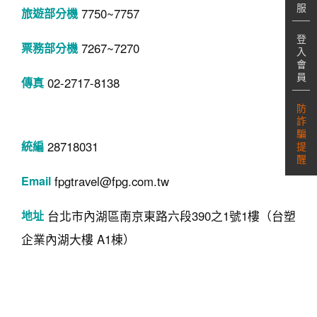
服
7750~7757
登
7267~7270
入
會
員
02-2717-8138
防
詐
騙
28718031
提
醒
fpgtravel@fpg.com.tw
台北市內湖區南京東路六段390之1號1樓（台塑
企業內湖大樓 A1棟）