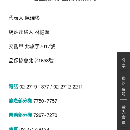
台塑網旅行社股份有限公司
代表人 陳瑞彬
分
享
網站聯絡人 林憶潔
聯
交觀甲 北旅字7017號
絡
客
服
品保協會北字1653號
登
入
會
02-2719-1377 / 02-2712-2211
員