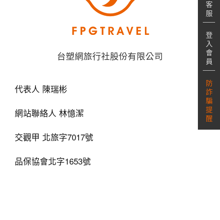
客
服
登
入
會
台塑網旅行社股份有限公司
員
防
代表人 陳瑞彬
詐
騙
提
網站聯絡人 林憶潔
醒
交觀甲 北旅字7017號
品保協會北字1653號
02-2719-1377 / 02-2712-2211