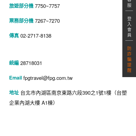
服
7750~7757
登
7267~7270
入
會
員
02-2717-8138
防
詐
騙
28718031
提
醒
fpgtravel@fpg.com.tw
台北市內湖區南京東路六段390之1號1樓（台塑
企業內湖大樓 A1棟）