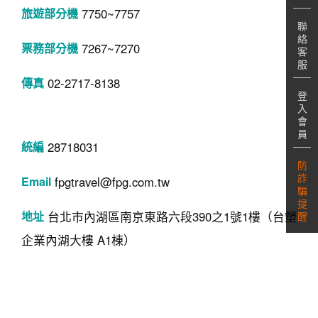
7750~7757
聯
絡
7267~7270
客
服
02-2717-8138
登
入
會
員
28718031
防
詐
fpgtravel@fpg.com.tw
騙
提
台北市內湖區南京東路六段390之1號1樓（台塑
醒
企業內湖大樓 A1棟）