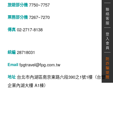
7750~7757
聯
絡
7267~7270
客
服
02-2717-8138
登
入
會
員
28718031
防
詐
fpgtravel@fpg.com.tw
騙
提
台北市內湖區南京東路六段390之1號1樓（台塑
醒
企業內湖大樓 A1棟）