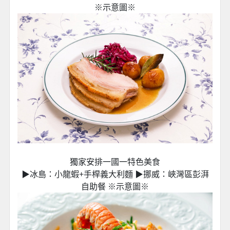
※示意圖※
獨家安排一國一特色美食
▶冰島：小龍蝦+手桿義大利麵 ▶挪威：峽灣區彭湃
自助餐 ※示意圖※