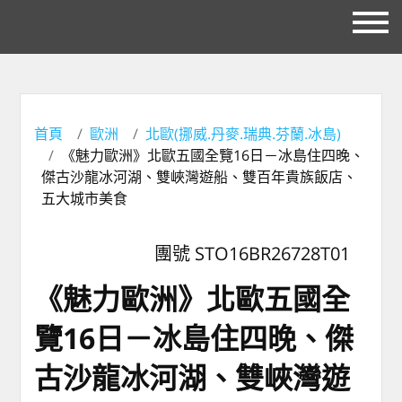
首頁
歐洲
北歐(挪威.丹麥.瑞典.芬蘭.冰島)
《魅力歐洲》北歐五國全覽16日－冰島住四晚、
傑古沙龍冰河湖、雙峽灣遊船、雙百年貴族飯店、
五大城市美食
團號 STO16BR26728T01
《魅力歐洲》北歐五國全
覽16日－冰島住四晚、傑
古沙龍冰河湖、雙峽灣遊