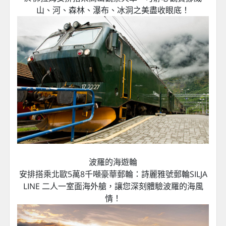
山、河、森林、瀑布、冰洞之美盡收眼底！
波羅的海遊輪
安排搭乘北歐5萬8千噸豪華郵輪：詩麗雅號郵輪SILJA
LINE 二人一室面海外艙，讓您深刻體驗波羅的海風
情！