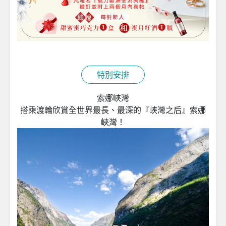
特別安排
索娜峽灣
搭乘渡輪欣賞全世界最長、最深的『峽灣之后』索娜
峽灣！