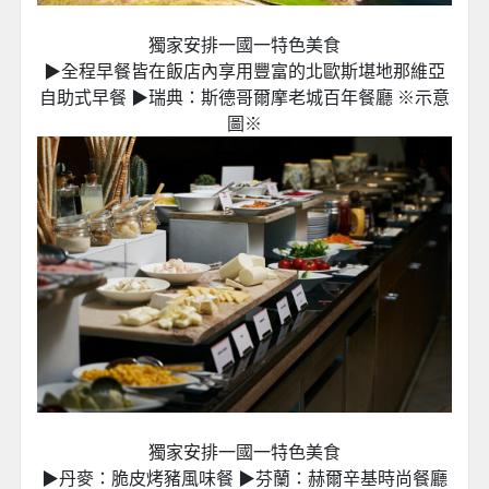
獨家安排一國一特色美食
▶全程早餐皆在飯店內享用豐富的北歐斯堪地那維亞
自助式早餐 ▶瑞典：斯德哥爾摩老城百年餐廳 ※示意
圖※
獨家安排一國一特色美食
▶丹麥：脆皮烤豬風味餐 ▶芬蘭：赫爾辛基時尚餐廳