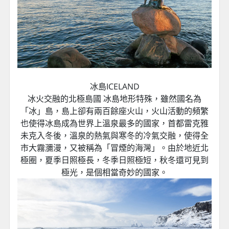
冰島ICELAND
冰火交融的北極島國 冰島地形特殊，雖然國名為
「冰」島，島上卻有兩百餘座火山，火山活動的頻繁
也使得冰島成為世界上溫泉最多的國家，首都雷克雅
未克入冬後，溫泉的熱氣與寒冬的冷氣交融，使得全
市大霧瀰漫，又被稱為「冒煙的海灣」。由於地近北
極圈，夏季日照極長，冬季日照極短，秋冬還可見到
極光，是個相當奇妙的國家。