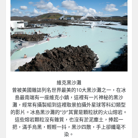
維克黑沙灘
曾被美國雜誌列名世界最美的10大黑沙灘之一，在冰
島最南端有一座維克小鎮，這裡有一片神秘的黑沙
灘，經常有攝製組到這裡取景拍攝外星球等科幻類型
的影片。冰島黑沙灘的“沙”其實是顆粒狀的火山熔岩。
這些熔岩顆粒沒有雜質，也沒有淤泥塵土，捧起一
把，滿手烏黑，輕輕一抖，黑沙四散，手上卻纖毫不
染。