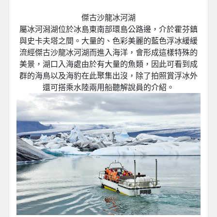
傑古沙龍冰河湖
屬冰河潟湖位於冰島東南部環島公路邊，介於霍芬鎮
與史卡夫塔之間。大量的、色彩美麗的藍色浮冰緩緩
流經傑古沙龍冰河湖而進入海洋，會形成這樣特殊的
美景，湖口入海處由於有大量的魚類，因此可看到成
群的海鳥以及海豹在此聚集出沒，除了拍照賞浮冰外
還可搭乘水陸兩用船聽解說員的介紹。