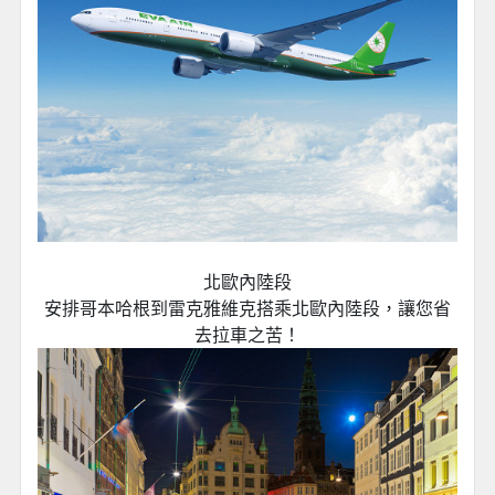
北歐內陸段
安排哥本哈根到雷克雅維克搭乘北歐內陸段，讓您省
去拉車之苦！