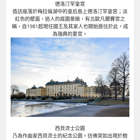
德洛汀罕皇宮
造訪座落於梅拉倫湖中的皇后島上德洛汀罕皇宮；淡
紅色的壁面，迷人的庭園景緻，有北歐凡爾賽宮之
稱，自1981起現任國王及其家人也開始居住於此，成
為瑞典的夏宮。
西貝流士公園
乃為作曲家西貝流士的紀念公園。彷彿突如出現於樹