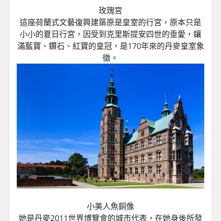
玫瑰宮
這座荷蘭式文藝復興建築原是皇室的行宮，原本只是
小小的夏日行宮，因受到克里斯提安四世的垂愛，鑲
滿藍寶、鑽石、紅寶的皇冠，是170年來的丹麥皇室象
徵。
小美人魚銅像
她是丹麥2011世界博覽會的城市代表，在她身後所發