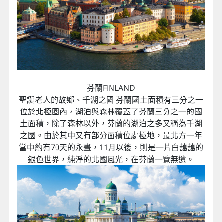
芬蘭FINLAND
聖誕老人的故鄉、千湖之國 芬蘭國土面積有三分之一
位於北極圈內，湖泊與森林覆蓋了芬蘭三分之一的國
土面積，除了森林以外，芬蘭的湖泊之多又稱為千湖
之國。由於其中又有部分面積位處極地，最北方一年
當中約有70天的永晝，11月以後，則是一片白藹藹的
銀色世界，純淨的北國風光，在芬蘭一覽無遺。