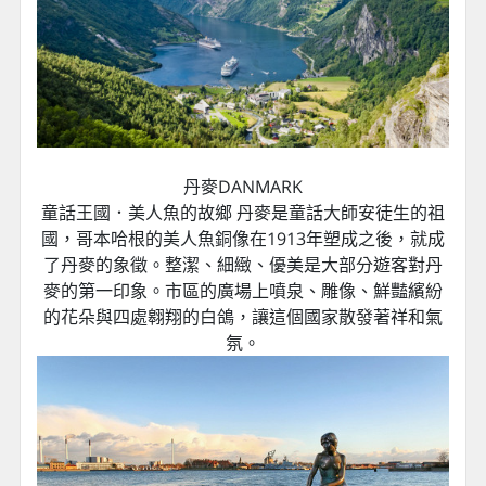
丹麥DANMARK
童話王國．美人魚的故鄉 丹麥是童話大師安徒生的祖
國，哥本哈根的美人魚銅像在1913年塑成之後，就成
了丹麥的象徵。整潔、細緻、優美是大部分遊客對丹
麥的第一印象。市區的廣場上噴泉、雕像、鮮豔繽紛
的花朵與四處翱翔的白鴿，讓這個國家散發著祥和氣
氛。