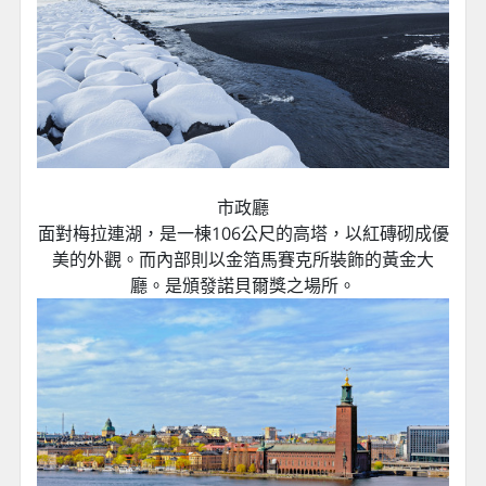
市政廳
面對梅拉連湖，是一棟106公尺的高塔，以紅磚砌成優
美的外觀。而內部則以金箔馬賽克所裝飾的黃金大
廳。是頒發諾貝爾獎之場所。