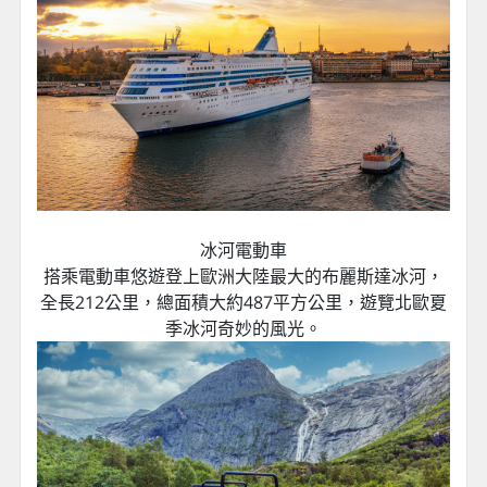
冰河電動車
搭乘電動車悠遊登上歐洲大陸最大的布麗斯達冰河，
全長212公里，總面積大約487平方公里，遊覽北歐夏
季冰河奇妙的風光。