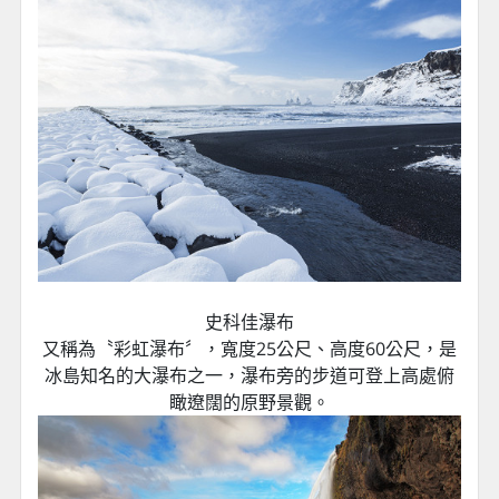
史科佳瀑布
又稱為〝彩虹瀑布〞，寬度25公尺、高度60公尺，是
冰島知名的大瀑布之一，瀑布旁的步道可登上高處俯
瞰遼闊的原野景觀。