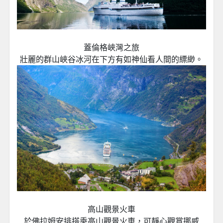
蓋倫格峽灣之旅
壯麗的群山峽谷冰河在下方有如神仙看人間的縹緲。
高山觀景火車
於佛拉姆安排搭乘高山觀景火車，可靜心觀賞挪威