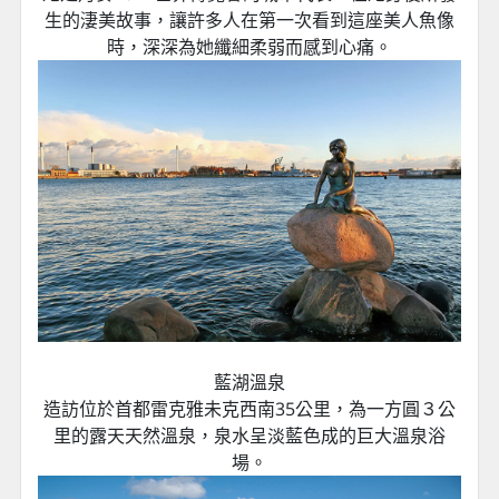
生的淒美故事，讓許多人在第一次看到這座美人魚像
時，深深為她纖細柔弱而感到心痛。
藍湖溫泉
造訪位於首都雷克雅未克西南35公里，為一方圓３公
里的露天天然溫泉，泉水呈淡藍色成的巨大溫泉浴
場。