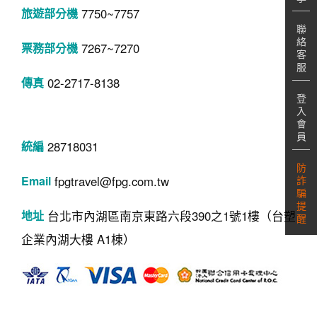
7750~7757
聯
絡
7267~7270
客
服
02-2717-8138
登
入
會
員
28718031
防
詐
fpgtravel@fpg.com.tw
騙
提
台北市內湖區南京東路六段390之1號1樓（台塑
醒
企業內湖大樓 A1棟）