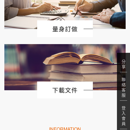
量身訂做
分
享
聯
絡
下載文件
客
服
登
入
會
員
INFORMATION