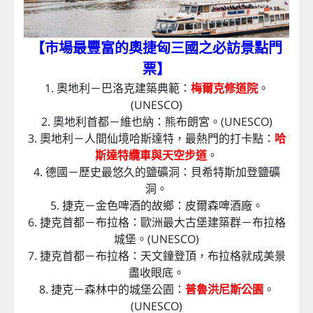
【市場最豐富的奧捷匈三國之必訪景點門
票
】
1. 奧地利－巴洛克建築典範：
梅爾克修道院
。
(UNESCO)
2. 奧地利首都－維也納：熊布朗宮。(UNESCO)
3. 奧地利－人間仙境哈斯達特，最熱門的打卡點：
哈
斯達特纜車與天空步道
。
4. 德國－歷史最悠久的鹽礦洞：貝希特斯加登鹽礦
洞。
5. 捷克－金色啤酒的故鄉：皮爾森啤酒廠。
6. 捷克首都－布拉格：歐洲最大古堡建築群－布拉格
城堡。(UNESCO)
7. 捷克首都－布拉格：天文鐘登頂，布拉格就成美景
盡收眼底。
8. 捷克－森林中的城堡公園：
普魯洪尼斯公園
。
(UNESCO)