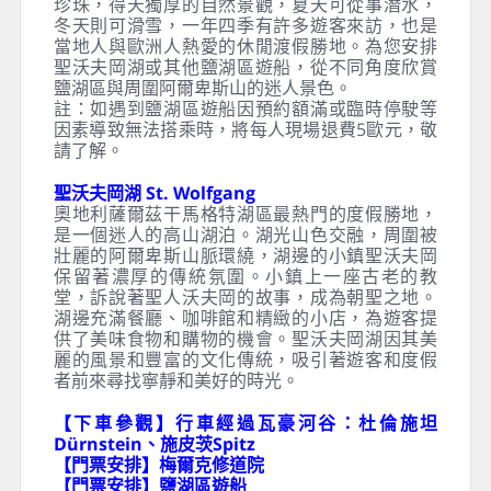
珍珠，得天獨厚的自然景觀，夏天可從事潛水，
冬天則可滑雪，一年四季有許多遊客來訪，也是
當地人與歐洲人熱愛的休閒渡假勝地。為您安排
聖沃夫岡湖或其他鹽湖區遊船，從不同角度欣賞
鹽湖區與周圍阿爾卑斯山的迷人景色。
註：如遇到鹽湖區遊船因預約額滿或臨時停駛等
因素導致無法搭乘時，將每人現場退費5歐元，敬
請了解。
聖沃夫岡湖 St. Wolfgang
奧地利薩爾茲干馬格特湖區最熱門的度假勝地，
是一個迷人的高山湖泊。湖光山色交融，周圍被
壯麗的阿爾卑斯山脈環繞，湖邊的小鎮聖沃夫岡
保留著濃厚的傳統氛圍。小鎮上一座古老的教
堂，訴說著聖人沃夫岡的故事，成為朝聖之地。
湖邊充滿餐廳、咖啡館和精緻的小店，為遊客提
供了美味食物和購物的機會。聖沃夫岡湖因其美
麗的風景和豐富的文化傳統，吸引著遊客和度假
者前來尋找寧靜和美好的時光。
【下車參觀】行車經過瓦豪河谷：杜倫施坦
Dürnstein、施皮茨Spitz
【門票安排】梅爾克修道院
【門票安排】鹽湖區遊船