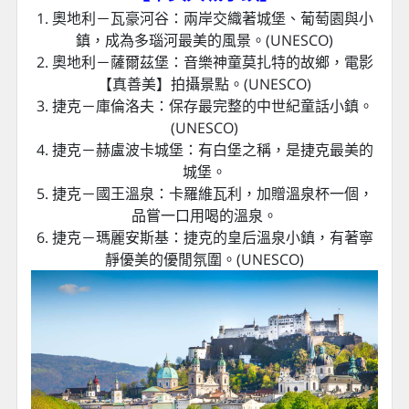
1. 奧地利－瓦豪河谷：兩岸交織著城堡、葡萄園與小
鎮，成為多瑙河最美的風景。(UNESCO)
2. 奧地利－薩爾茲堡：音樂神童莫扎特的故鄉，電影
【真善美】拍攝景點。(UNESCO)
3. 捷克－庫倫洛夫：保存最完整的中世紀童話小鎮。
(UNESCO)
4. 捷克－赫盧波卡城堡：有白堡之稱，是捷克最美的
城堡。
5. 捷克－國王溫泉：卡羅維瓦利，加贈溫泉杯一個，
品嘗一口用喝的溫泉。
6. 捷克－瑪麗安斯基：捷克的皇后溫泉小鎮，有著寧
靜優美的優閒氛圍。(UNESCO)