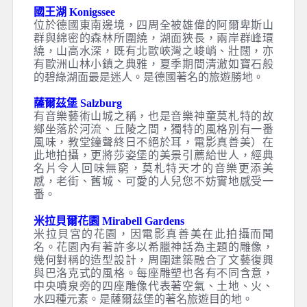
國王湖 Konigssee
位於德國東南邊境，四周全被雄偉的阿爾卑斯山
群與綿密的森林所圍繞，湖面狹長，兩岸群峰環
繞，山高水深，既有北歐峽灣之峻峭、壯闊，亦
有歐洲山林小鎮之典雅，夏季期間清澈如寶石般
的碧綠湖面最是迷人。是德國著名的旅遊勝地。
薩爾茲堡 Salzburg
有音樂藝術山城之稱，也是音樂神童莫札特的故
鄉坐落於河流、丘陵之間，獨特的風格別有一番
風味，教堂鐘聲終日不絕於耳，電影真善美）在
此地拍攝，更將莎姿堡的美景引薦給世人，經典
名片令人回味無窮，莫札特天才的音樂更添美
感，老街、舊城、可愛的人兒您不妨實地感受一
番。
米拉貝爾花園 Mirabell Gardens
米拉貝宮的花園，因電影真善美在此拍攝而聞
名。花園內有著許多以希臘神話為主題的雕像，
幾何對稱的造型設計，周圍建築融合了文藝復興
與巴洛克式的風格。每座雕塑也各有不同含意，
中央噴泉旁的四座雕像代表著空氣、土地、火、
水四種元素。是薩爾茲堡的著名旅遊目的地。