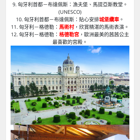
9. 匈牙利首都－布達佩斯：漁夫堡、馬提亞斯教堂。
(UNESCO)
10. 匈牙利首都－布達佩斯：貼心安排
城堡纜車
。
11. 匈牙利－格德勒：
馬術村
，欣賞精湛的馬術表演。
12. 匈牙利－格德勒：
格德勒宮
，歐洲最美的茜茜公主
最喜歡的宮殿。