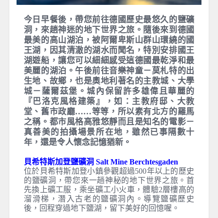
今日早餐後，帶您前往德國歷史最悠久的鹽礦
洞，來趟神迷的地下世界之旅。隨後來到德國
最美的高山湖泊，被阿爾卑斯山群山環繞的國
王湖，因其清澈的湖水而聞名，特別安排國王
湖遊船，讓您可以細細感受這德國最乾淨和最
美麗的湖泊。午後前往音樂神童－莫札特的出
生地、故鄉，也是奧地利著名的主教城、大學
城－薩爾茲堡。城內保留許多雄偉且華麗的
『巴洛克風格建築』，如：主教府邸、大教
堂、舊市政廳……等等，所以素有北方的羅馬
之稱。都市風格高雅悠靜而且是知名的電影－
真善美的拍攝場景所在地，雖然已事隔數十
年，還是令人懷念記憶猶新。
貝希特斯加登鹽礦洞 Salt Mine Berchtesgaden
位於貝希特斯加登小鎮參觀超過500年以上的歷史
的鹽礦洞，帶您來一趟神秘的地下世界之旅。首
先換上礦工服，乘坐礦工小火車，體驗2層樓高的
溜滑梯，潛入古老的鹽礦洞內。導覽鹽礦歷史
後，回程穿過地下鹽湖，留下美好的回憶喔。