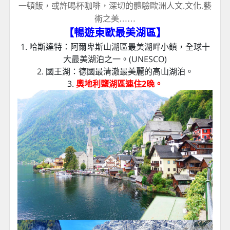
一頓飯，或許喝杯咖啡，深切的體驗歐洲人文.文化.藝
術之美……
【暢遊東歐最美湖區】
1. 哈斯達特：阿爾卑斯山湖區最美湖畔小鎮，全球十
大最美湖泊之一。(UNESCO)
2. 國王湖：德國最清澈最美麗的高山湖泊。
3.
奧地利鹽湖區連住2晚。