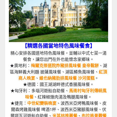
【精選各國當地特色風味餐食
】
精心安排各國道地特色風味餐，並輔以中式七菜一湯
餐食，讓您出門在外也能懷念家鄉味。
★奧地利：
梅爾克修道院炸豬排風味餐 皇帝鬆餅
、湖
區海鮮義大利麵 披薩風味餐、湖區鱒魚風味餐、
紅頂
商人晚宴
、
維也納豬肋排風味餐 沙河蛋糕
。
★德國：國王湖湖畔德式香腸風味餐。
★匈牙利：多瑙河遊船自助餐、
馬術村匈牙利傳統風
味餐
、紅辣椒燉肉湯及鴨腿風味餐。
★捷克：
中世紀變裝晚宴
、波西米亞烤鴨風味餐、皮
爾森烤雞風味餐 啤酒1杯、波西米亞豬腳風味餐、伏
爾塔瓦河遊船自助餐、
米其林推薦餐
、
布拉格景觀餐