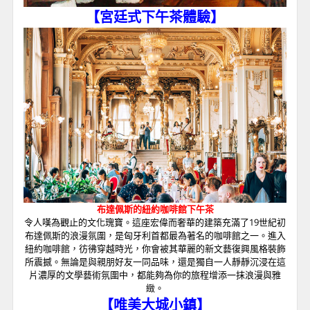
【宮廷式下午茶體驗
】
布達佩斯的紐約咖啡館下午茶
令人嘆為觀止的文化瑰寶。這座宏偉而奢華的建築充滿了19世紀初
布達佩斯的浪漫氛圍，是匈牙利首都最為著名的咖啡館之一。進入
紐約咖啡館，彷彿穿越時光，你會被其華麗的新文藝復興風格裝飾
所震撼。無論是與親朋好友一同品味，還是獨自一人靜靜沉浸在這
片濃厚的文學藝術氛圍中，都能夠為你的旅程增添一抹浪漫與雅
緻。
【唯美大城小鎮】