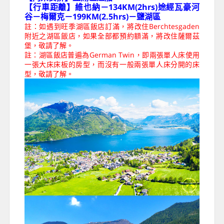
【行車距離】維也納－134KM(2hrs)途經瓦豪河
谷－梅爾克－199KM(2.5hrs)－鹽湖區
註：如遇到旺季湖區飯店訂滿，將改住Berchtesgaden
附近之湖區飯店，如果全部都預約額滿，將改住薩爾茲
堡，敬請了解。
註：湖區飯店普遍為German Twin，即兩張單人床使用
一張大床床板的房型，而沒有一般兩張單人床分開的床
型，敬請了解。