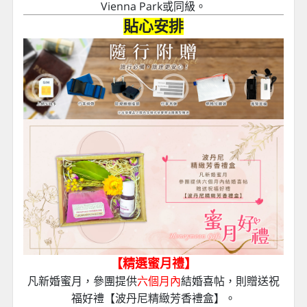
Vienna Park或同級。
貼心安排
【精選蜜月禮】
凡新婚蜜月，參團提供
六個月內
結婚喜帖，則贈送祝
福好禮【波
丹尼精緻芳香禮盒】。