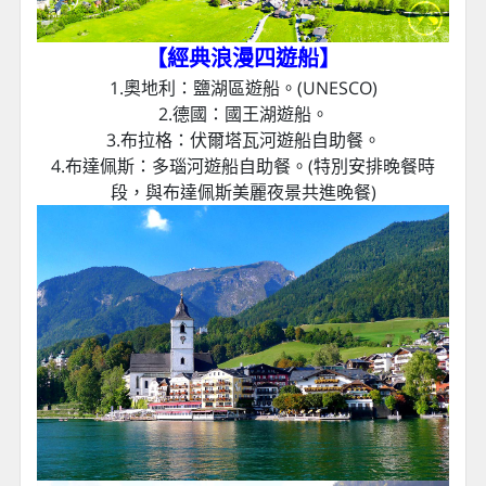
【經典浪漫四遊船
】
1.奧地利：鹽湖區遊船。(UNESCO)
2.德國：國王湖遊船。
3.布拉格：伏爾塔瓦河遊船自助餐。
4.布達佩斯：多瑙河遊船自助餐。(特別安排晚餐時
段，與布達佩斯美麗夜景共進晚餐)