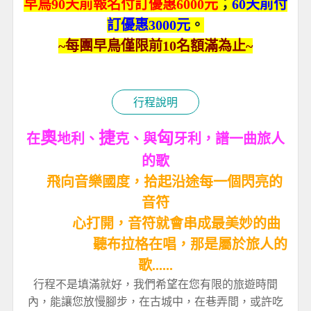
早鳥90天前報名付訂優惠6000元
；
60天前付
訂優惠3000元
。
~每團早鳥僅限前10名額滿為止~
行程說明
奧
捷
匈
在
地利、
克、與
牙利，譜一曲旅人
的歌
飛向音樂國度，拾起沿途每一個閃亮的
音符
心打開，音符就會串成最美妙的曲
聽布拉格在唱，那是屬於旅人的
歌......
行程不是填滿就好，我們希望在您有限的旅遊時間
內，能讓您放慢腳步，在古城中，在巷弄間，或許吃