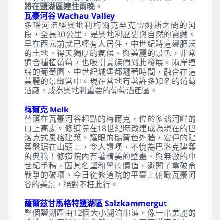
將在鹽湖區連住兩晚。
瓦豪河谷 Wachau Valley
多瑙河流經奧地利梅爾克至克雷姆斯之間的河
段，全長30公里，是奧地利歷史與自然的寶藏。
早在西元前就已經有人居住，中世紀時這邊肥沃
的土地、得天獨厚的氣候、與美麗的景色，非常
適合種植葡萄，也吸引貴族們到此發展。兩岸連
綿的葡萄園、中世紀城堡都隨著時間，融合在這
美麗的景緻當中。現在當地有著許多知名的葡萄
酒廠，成為奧地利重要的葡萄酒產區。
梅爾克 Melk
坐落在瓦豪河谷起點的梅爾克，位於多瑙河畔的
山上高處。修道院在18世紀時改建成為現在的巴
洛克式風格建築。耀眼的鵝黃色外牆，宏偉的建
築盤踞在山頭上，令人讚嘆，不愧為巴洛克建築
的典範！修道院內有著精美的壁畫、與無數的中
世紀手稿，因其名望和學術價值，避開了拿破侖
戰爭的破壞。今日從修道院的平臺上俯瞰瓦豪河
谷的美景，絕對不枉此行。
薩爾茲甘馬格特鹽湖區 Salzkammergut
整個鹽湖區由12個大小湖泊串連，像一串美麗的