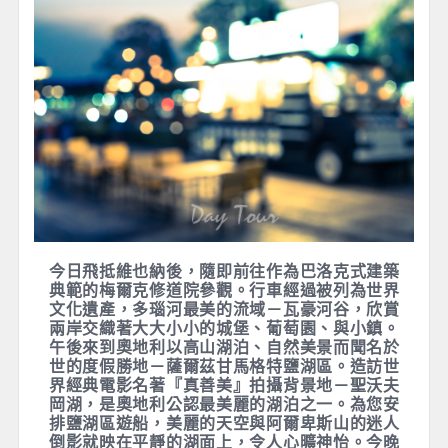
今日飛抵維也納後，隨即前往作為巴洛克式建築
典範的梅爾克修道院參觀。行車經過被列為世界
文化遺產，多瑙河最美的流域－瓦豪河谷，欣賞
兩岸交織著大大小小的城堡、葡萄園、與小鎮。
午後來到奧地利以高山湖泊、自然美景而聞名於
世的度假勝地－薩爾茲甘馬格特鹽湖區。造訪世
界經典電影名著『真善美』拍攝背景地－聖沃夫
岡湖，是奧地利公認最美麗的湖泊之一。為您安
排鹽湖區遊船，美麗的天空與阿爾卑斯山的迷人
倒影就映在平靜的湖面上，令人心曠神怡。今晚