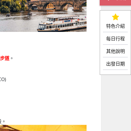
特色介紹
每日行程
其他說明
空步道
。
出發日期
O)
。
殿。