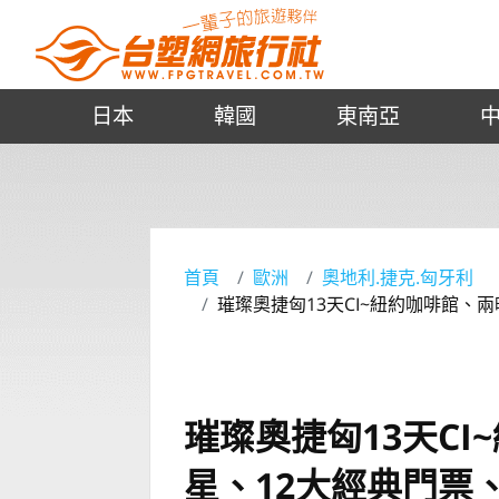
日本
韓國
東南亞
首頁
歐洲
奧地利.捷克.匈牙利
璀璨奧捷匈13天CI~紐約咖啡館
璀璨奧捷匈13天C
星、12大經典門票