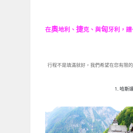
奧
捷
匈
在
地利、
克、與
牙利，譜
行程不是填滿就好，我們希望在您有限的
1. 哈