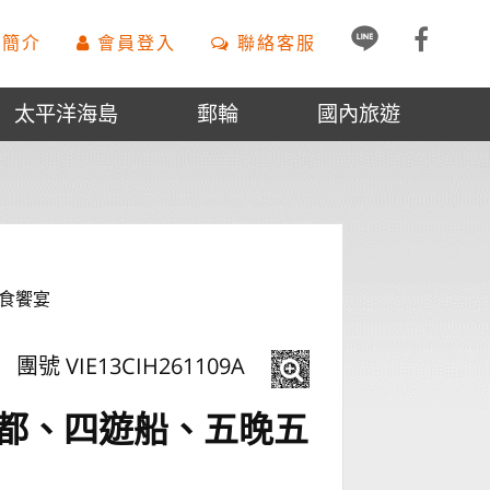
簡介
會員登入
聯絡客服
太平洋海島
郵輪
國內旅遊
美食饗宴
團號 VIE13CIH261109A
首都、四遊船、五晚五