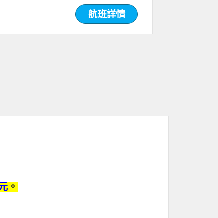
航班詳情
0元
。