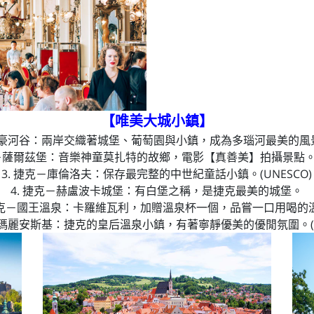
【唯美大城小鎮】
瓦豪河谷：兩岸交織著城堡、葡萄園與小鎮，成為多瑙河最美的風景。
利－薩爾茲堡：音樂神童莫扎特的故鄉，電影【真善美】拍攝景點。(U
3. 捷克－庫倫洛夫：保存最完整的中世紀童話小鎮。(UNESCO)
4. 捷克－赫盧波卡城堡：有白堡之稱，是捷克最美的城堡。
 捷克－國王溫泉：卡羅維瓦利，加贈溫泉杯一個，品嘗一口用喝的
克－瑪麗安斯基：捷克的皇后溫泉小鎮，有著寧靜優美的優閒氛圍。(UN