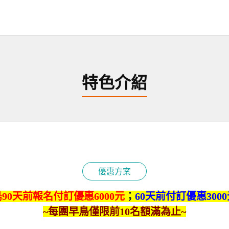
特色介紹
優惠方案
90天前報名付訂優惠6000元
；
60天前付訂優惠300
~每團早鳥僅限前10名額滿為止~