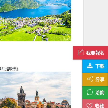
我要報名
下載
景共進晚餐)
分享
洽詢