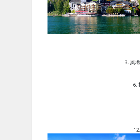
3. 
6
1