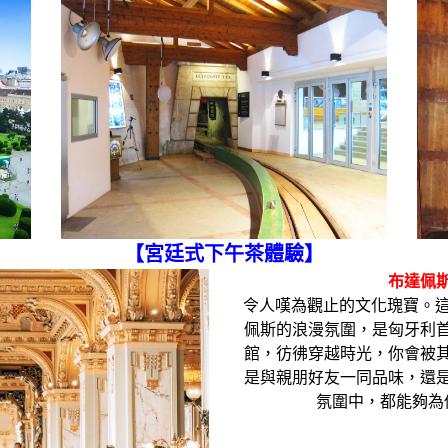
【宮廷式下午茶體驗
】
布達佩
令人嘆為觀止的文化瑰寶。這
佩斯的浪漫氛圍，是匈牙利
館，彷彿穿越時光，你會被
是與親朋好友一同品味，還
氛圍中，都能夠為