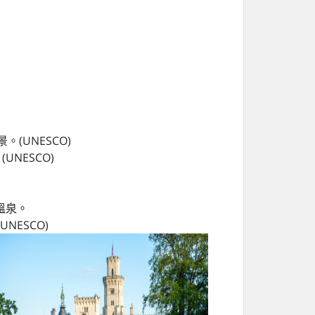
(UNESCO)
NESCO)
溫泉。
ESCO)