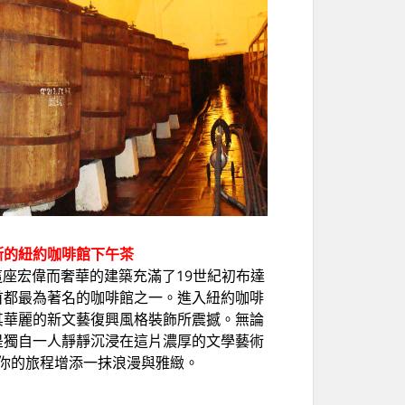
斯的紐約咖啡館下午茶
座宏偉而奢華的建築充滿了19世紀初布達
首都最為著名的咖啡館之一。進入紐約咖啡
其華麗的新文藝復興風格裝飾所震撼。無論
是獨自一人靜靜沉浸在這片濃厚的文學藝術
你的旅程增添一抹浪漫與雅緻。