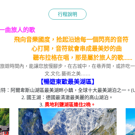
行程說明
一曲旅人的歌
飛向音樂國度，拾起沿途每一個閃亮的音符
心打開，音符就會串成最美妙的曲
聽布拉格在唱，那是屬於旅人的歌......
旅遊時間內，能讓您放慢腳步，在古城中，在巷弄間，或許吃一
文.文化.藝術之美……
【暢遊東歐最美湖區】
斯達特：阿爾卑斯山湖區最美湖畔小鎮，全球十大最美湖泊之一。(UN
2. 國王湖：德國最清澈最美麗的高山湖泊。
3.
奧地利鹽湖區連住2晚。