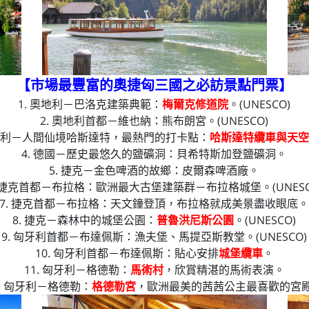
【市場最豐富的奧捷匈三國之必訪景點門票
】
1. 奧地利－巴洛克建築典範：
梅爾克修道院
。(UNESCO)
2. 奧地利首都－維也納：熊布朗宮。(UNESCO)
奧地利－人間仙境哈斯達特，最熱門的打卡點：
哈斯達特纜車與天
4. 德國－歷史最悠久的鹽礦洞：貝希特斯加登鹽礦洞。
5. 捷克－金色啤酒的故鄉：皮爾森啤酒廠。
. 捷克首都－布拉格：歐洲最大古堡建築群－布拉格城堡。(UNESC
7. 捷克首都－布拉格：天文鐘登頂，布拉格就成美景盡收眼底
8. 捷克－森林中的城堡公園：
普魯洪尼斯公園
。(UNESCO)
9. 匈牙利首都－布達佩斯：漁夫堡、馬提亞斯教堂。(UNESCO)
10. 匈牙利首都－布達佩斯：貼心安排
城堡纜車
。
11. 匈牙利－格德勒：
馬術村
，欣賞精湛的馬術表演。
2. 匈牙利－格德勒：
格德勒宮
，歐洲最美的茜茜公主最喜歡的宮