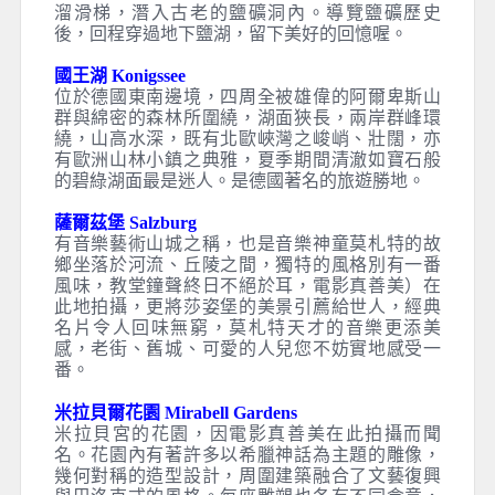
美麗的湖泊。午後前往音樂神童－莫札特的出
生地、故鄉，也是奧地利著名的主教城、大學
城－薩爾茲堡。城內保留許多雄偉且華麗的
『巴洛克風格建築』，如：主教府邸、大教
堂、舊市政廳……等等，所以素有北方的羅馬
之稱。都市風格高雅悠靜而且是知名的電影－
真善美的拍攝場景所在地，雖然已事隔數十
年，還是令人懷念記憶猶新。
貝希特斯加登鹽礦洞 Salt Mine Berchtesgaden
位於貝希特斯加登小鎮參觀超過500年以上的歷史
的鹽礦洞，帶您來一趟神秘的地下世界之旅。首
先換上礦工服，乘坐礦工小火車，體驗2層樓高的
溜滑梯，潛入古老的鹽礦洞內。導覽鹽礦歷史
後，回程穿過地下鹽湖，留下美好的回憶喔。
國王湖 Konigssee
位於德國東南邊境，四周全被雄偉的阿爾卑斯山
群與綿密的森林所圍繞，湖面狹長，兩岸群峰環
繞，山高水深，既有北歐峽灣之峻峭、壯闊，亦
有歐洲山林小鎮之典雅，夏季期間清澈如寶石般
的碧綠湖面最是迷人。是德國著名的旅遊勝地。