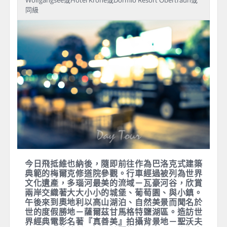
Wachau Valley－梅爾克Melk－
鹽湖區Salzkammergut
早餐
：飛機餐食
午餐
：梅爾克修道院炸豬排風味餐+皇帝鬆餅
晚餐
：湖區海鮮義大利麵+披薩風味餐
住宿
：四星Strandhotel Margaretha或Hotel Jakob或
Hotel Försterhof - Lebe pur或Seehotel Billroth am
Wolfgangsee或Hotel Krone或Dormio Resort Obertraun或
同級