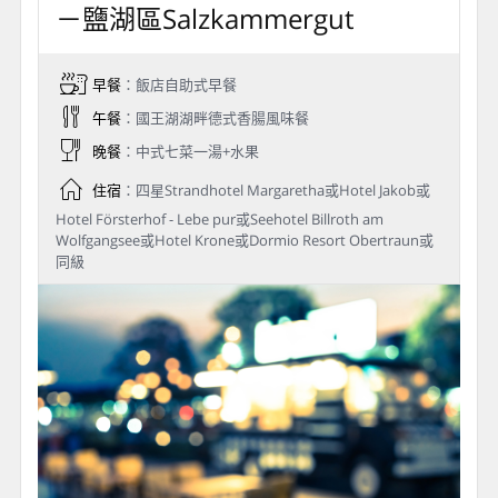
Day 3
鹽湖區Salzkammergut－貝希特
斯加登Berchtesgaden【德國】
－國王湖Königssee－薩爾茲堡
－鹽湖區Salzkammergut
早餐
：飯店自助式早餐
午餐
：國王湖湖畔德式香腸風味餐
晚餐
：中式七菜一湯+水果
住宿
：四星Strandhotel Margaretha或Hotel Jakob或