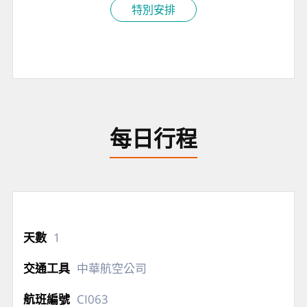
福好禮【波
丹尼精緻芳香禮盒】。
Botanicus是拉丁文「植物」之意，是一個堅持純天然
和手工的芳香療法產品品牌。
Botanicus是最富魅力的特點，是將花草果的活力完封
在產品中的魔法。在Botanicus獨家的「天然花草果
皂」中的顆粒，您可以看到新鮮花草果瀰漫在空氣中
的香氣，也正如同從果園中剛採集的花草果一般香甜
沁心。
特別安排