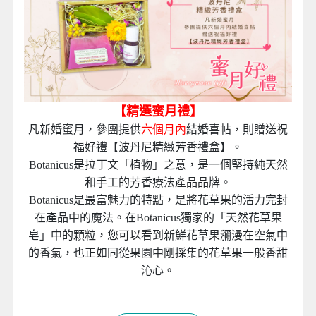
★維也納2晚：五星InterContinental Vienna或Hilton
Vienna Park或同級。
貼心安排
【精選蜜月禮】
凡新婚蜜月，參團提供
六個月內
結婚喜帖，則贈送祝