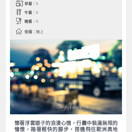
Day 1
桃園國際機場／維也納
Vienna【奧地利】
早餐
：X
午餐
：X
晚餐
：X
住宿
：機上