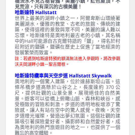
今日早餐後造訪十大最美湖畔小鎮之一，被稱為
【薩爾茲干馬格特珍珠】的哈斯達特。是鹽湖區
最優靜美麗、水溫最低的湖泊。早在三千多年
前，就已經有人類在此落腳。特別安排搭乘纜車
來到哈斯達特天空步道，從不同角度感受這人間
仙境的美麗。午後前往十八世紀中古風味小鎮庫
倫洛夫，享受這時光倒流的中古世紀風情，依然
艷麗的庫倫洛夫城堡高塔彩繪，伏爾塔瓦河上小
橋流水不見古樹昏鴉，美麗小鎮，紅色屋頂，不
見荒涼，只有深沉的古樸美麗！
哈斯達特 Hallstatt
世界上最美的湖畔小鎮之一，阿爾卑斯山環繞著
美麗湖水，優雅的教堂、古老的旅館、傳統的建
築，使得這裡的景致與眾不同，美麗的讓人難以
忘懷。哈斯達特是奧地利最古老的小鎮，其名稱
中的Hall可能源自古克爾特語的「鹽」，得名於村
莊附近的鹽礦，鹽礦在歷史上促進了當地經濟的
發展繁榮而致富。
註：若遇到哈斯達特預約額滿無法進入參觀時，將改參觀