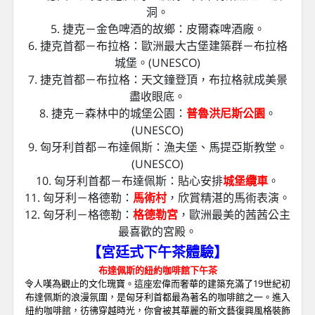
【市場最豐富的奧捷匈三國之必訪景點門
票
】
1. 奧地利－巴洛克建築典範：
梅爾克修道院
。
(UNESCO)
2. 奧地利首都－維也納：熊布朗宮。(UNESCO)
3. 奧地利－人間仙境哈斯達特，最熱門的打卡點：
哈
斯達特纜車與天空步道
。
4. 德國－歷史最悠久的鹽礦洞：貝希特斯加登鹽礦
洞。
5. 捷克－金色啤酒的故鄉：皮爾森啤酒廠。
6. 捷克首都－布拉格：歐洲最大古堡建築群－布拉格
城堡。(UNESCO)
7. 捷克首都－布拉格：天文鐘登頂，布拉格就成美景
盡收眼底。
8. 捷克－森林中的城堡公園：
普魯洪尼斯公園
。
(UNESCO)