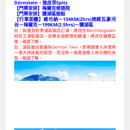
聖沃夫岡湖 St. Wolfgang
奧地利薩爾茲干馬格特湖區最熱門的度假勝地，
是一個迷人的高山湖泊。湖光山色交融，周圍被
壯麗的阿爾卑斯山脈環繞，湖邊的小鎮聖沃夫岡
保留著濃厚的傳統氛圍。小鎮上一座古老的教
堂，訴說著聖人沃夫岡的故事，成為朝聖之地。
湖邊充滿餐廳、咖啡館和精緻的小店，為遊客提
供了美味食物和購物的機會。聖沃夫岡湖因其美
麗的風景和豐富的文化傳統，吸引著遊客和度假
者前來尋找寧靜和美好的時光。
【下車參觀】行車經過瓦豪河谷：杜倫施坦
Dürnstein、施皮茨Spitz
【門票安排】梅爾克修道院
【門票安排】鹽湖區遊船
【行車距離】維也納－134KM(2hrs)途經瓦豪河
谷－梅爾克－199KM(2.5hrs)－鹽湖區
註：如遇到旺季湖區飯店訂滿，將改住Berchtesgaden
附近之湖區飯店，如果全部都預約額滿，將改住薩爾茲
堡，敬請了解。
註：湖區飯店普遍為German Twin，即兩張單人床使用
一張大床床板的房型，而沒有一般兩張單人床分開的床