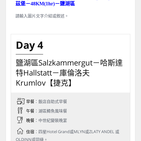
格特拉大街 Getreidegasse
薩爾茲堡最主要的購物街。道路兩旁皆是精品
店、餐廳、紀念品店、與咖啡屋，此大街最著名
的是許多店家都有著造型奇特的鑄鐵招牌，令人
目不暇給。而格特拉大接9號的莫札特出生地，是
莫札特出生與度過青少年時期的地方，莫札特在
此創造出許多作品。
【下車參觀】國王湖、薩爾茲堡：米拉貝爾花
園、莫札特故居、格拉特大街
【門票安排】國王湖遊船、貝希特斯加登鹽礦洞
【行車距離】鹽湖區－91KM(1.5hrs)－國王湖－
6KM(0.5hr)－貝希特斯加登－35KM(0.5hr)－薩爾
茲堡－48KM(1hr)－鹽湖區
請輸入圖片文字介紹或敘述。
Day 4