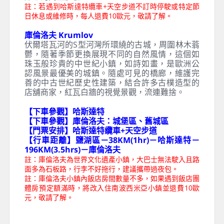
沃夫岡湖畔小鎮－聖吉爾根。
哈斯達特纜車與天空步道 Hallstatt Skywalk
奧地利的一個驚人建築，位於達赫斯坦山區。這
條吊橋步道高懸於山谷之上，長度達約 370 公
尺，提供壯觀的山景全景，展現絕佳的自然美
景。遊客可以從橋上俯瞰山脈、森林和峽谷，感
受極致的冒險和刺激。步道的透明地板增添了驚
險感，讓人有站在空中的驚人感覺。夜晚，天空
步道燈光璀璨，營造出夢幻氛圍。這個壯觀的建
築吸引著探險愛好者、攝影師和自然愛好者，成
為奧地利的熱門旅遊目的地之一，也提供了一個
難忘的高空體驗。
註：若遇到哈斯達特纜車+天空步道不訂時停駛或特定節
日休息或維修時，每人退費10歐元，敬請了解。
庫倫洛夫 Krumlov
伏爾塔瓦河的S型河灣所環繞的古城，周圍林木蓊
鬱，隨著季節更換展現不同的自然風情，這個如
珠玉般珍貴的中世紀小鎮，如詩如畫，是歐洲公
認風景最優美的城鎮。隨處可見的橋廊，維護完
善的中古世紀歷史性建築，結合許多古樸造型的
店舖商家，紅瓦白牆的視覺景觀，流連難捨。