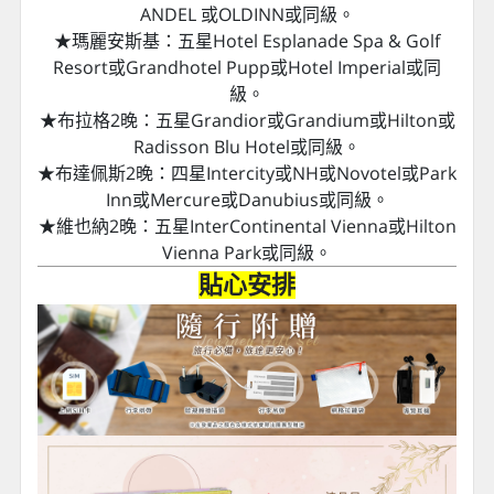
爾塔瓦河遊船自助餐、
米其林推薦餐
、
布拉格景觀餐
廳(跳舞的房子)
。
【舒適的飯店住宿
】
安排五晚五星飯店，湖區兩晚住宿，三國首都連泊，
讓您玩得開心，又節省整理行李時間。
★奧地利鹽湖區2晚：四星Strandhotel Margaretha
或Hotel Jakob或Hotel Försterhof - Lebe pur或
Seehotel Billroth am Wolfgangsee或Hotel Krone或
Dormio Resort Obertraun或同級。
★庫倫洛夫：四星Hotel Grand或MLYN或ZLATY
ANDEL 或OLDINN或同級。
★瑪麗安斯基：五星Hotel Esplanade Spa & Golf
Resort或Grandhotel Pupp或Hotel Imperial或同
級。
★布拉格2晚：五星Grandior或Grandium或Hilton或
Radisson Blu Hotel或同級。
★布達佩斯2晚：四星Intercity或NH或Novotel或Park
Inn或Mercure或Danubius或同級。