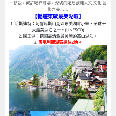
一頓飯，或許喝杯咖啡，深切的體驗歐洲人文.文化.藝
術之美……
【暢遊東歐最美湖區】
1. 哈斯達特：阿爾卑斯山湖區最美湖畔小鎮，全球十
大最美湖泊之一。(UNESCO)
2. 國王湖：德國最清澈最美麗的高山湖泊。
3.
奧地利鹽湖區連住2晚。