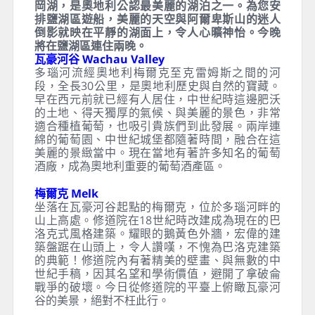
今日飛抵維也納後，隨即前往作為巴洛克式建築
典範的梅爾克修道院參觀。行車經過被列為世界
文化遺產，多瑙河最美的流域－瓦豪河谷，欣賞
兩岸交織著大大小小的城堡、葡萄園、與小鎮。
午後來到奧地利以高山湖泊、自然美景而聞名於
世的度假勝地－薩爾茲甘馬格特鹽湖區。造訪世
界經典電影名著『真善美』拍攝背景地－聖沃夫
岡湖，是奧地利公認最美麗的湖泊之一。為您安
排鹽湖區遊船，美麗的天空與阿爾卑斯山的迷人
倒影就映在平靜的湖面上，令人心曠神怡。今晚
將在鹽湖區連住兩晚。
瓦豪河谷 Wachau Valley
多瑙河流經奧地利梅爾克至克雷姆斯之間的河
段，全長30公里，是奧地利歷史與自然的寶藏。
早在西元前就已經有人居住，中世紀時這邊肥沃
的土地、得天獨厚的氣候、與美麗的景色，非常
適合種植葡萄，也吸引貴族們到此發展。兩岸連