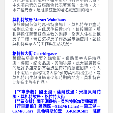
薩爾茲堡 Salzburg
有音樂藝術山城之稱，也是音樂神童莫札特的故
鄉坐落於河流、丘陵之間，獨特的風格別有一番
風味，教堂鐘聲終日不絕於耳，電影真善美）在
此地拍攝，更將莎姿堡的美景引薦給世人，經典
名片令人回味無窮，莫札特天才的音樂更添美
感，老街、舊城、可愛的人兒您不妨實地感受一
番。
米拉貝爾花園 Mirabell Gardens
米拉貝宮的花園，因電影真善美在此拍攝而聞
名。花園內有著許多以希臘神話為主題的雕像，
幾何對稱的造型設計，周圍建築融合了文藝復興
與巴洛克式的風格。每座雕塑也各有不同含意，
中央噴泉旁的四座雕像代表著空氣、土地、火、
水四種元素。是薩爾茲堡的著名旅遊目的地。
莫札特故居 Mozart Wohnhaus
位於薩爾茲堡的馬卡特廣場上，莫札特在17歲時
搬到此公寓，在此居住長達14年。這段期間，莫
札特擔任薩爾茲堡主教的樂師，全家人住在此棟
房子二樓，現在這棟房子作為展示廳使用，記錄
莫札特與家人的工作與生活狀況。