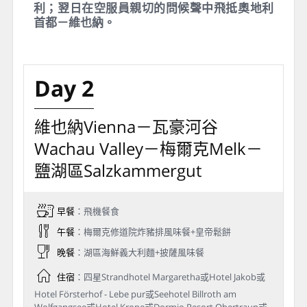
懷著浮雲遊子的浪漫心情，行囊中裝滿無限的
憧憬，踏著輕快的腳步，搭機飛往歐洲奧地
利；翌日在空服員親切的問候聲中飛抵奧地利
首都－維也納。
Day 2
維也納Vienna－瓦豪河谷