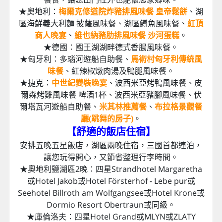
3. 捷克－庫倫洛夫：保存最完整的中世紀童話小鎮。
(UNESCO)
4. 捷克－赫盧波卡城堡：有白堡之稱，是捷克最美的
城堡。
5. 捷克－國王溫泉：卡羅維瓦利，加贈溫泉杯一個，
品嘗一口用喝的溫泉。
6. 捷克－瑪麗安斯基：捷克的皇后溫泉小鎮，有著寧
靜優美的優閒氛圍。(UNESCO)
【精選各國當地特色風味餐食
】
精心安排各國道地特色風味餐，並輔以中式七菜一湯
餐食，讓您出門在外也能懷念家鄉味。
★奧地利：
梅爾克修道院炸豬排風味餐 皇帝鬆餅
、湖
區海鮮義大利麵 披薩風味餐、湖區鱒魚風味餐、
紅頂
商人晚宴
、
維也納豬肋排風味餐 沙河蛋糕
。
★德國：國王湖湖畔德式香腸風味餐。
★匈牙利：多瑙河遊船自助餐、
馬術村匈牙利傳統風
味餐
、紅辣椒燉肉湯及鴨腿風味餐。
★捷克：
中世紀變裝晚宴
、波西米亞烤鴨風味餐、皮
爾森烤雞風味餐 啤酒1杯、波西米亞豬腳風味餐、伏