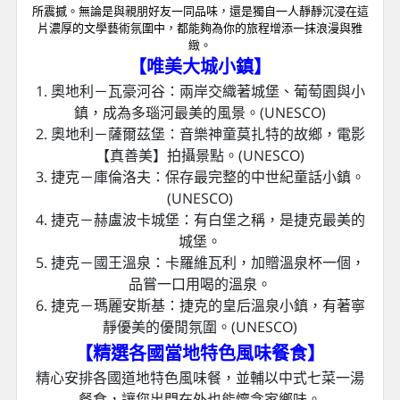
9. 匈牙利首都－布達佩斯：漁夫堡、馬提亞斯教堂。
(UNESCO)
10. 匈牙利首都－布達佩斯：貼心安排
城堡纜車
。
11. 匈牙利－格德勒：
馬術村
，欣賞精湛的馬術表演。
12. 匈牙利－格德勒：
格德勒宮
，歐洲最美的茜茜公主
最喜歡的宮殿。
【宮廷式下午茶體驗
】
布達佩斯的紐約咖啡館下午茶
令人嘆為觀止的文化瑰寶。這座宏偉而奢華的建築充滿了19世紀初
布達佩斯的浪漫氛圍，是匈牙利首都最為著名的咖啡館之一。進入
紐約咖啡館，彷彿穿越時光，你會被其華麗的新文藝復興風格裝飾
所震撼。無論是與親朋好友一同品味，還是獨自一人靜靜沉浸在這
片濃厚的文學藝術氛圍中，都能夠為你的旅程增添一抹浪漫與雅
緻。
【唯美大城小鎮】
1. 奧地利－瓦豪河谷：兩岸交織著城堡、葡萄園與小
鎮，成為多瑙河最美的風景。(UNESCO)
2. 奧地利－薩爾茲堡：音樂神童莫扎特的故鄉，電影
【真善美】拍攝景點。(UNESCO)