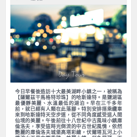
鹽湖區Salzkammergut－哈斯達
特Hallstatt－庫倫洛夫
Krumlov【捷克】
早餐
：飯店自助式早餐
午餐
：湖區鱒魚風味餐
晚餐
：中世紀變裝晚宴
住宿
：四星Hotel Grand或MLYN或ZLATY ANDEL 或
OLDINN或同級。