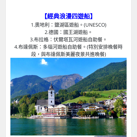
【經典浪漫四遊船
】
1.奧地利：鹽湖區遊船。(UNESCO)
2.德國：國王湖遊船。
3.布拉格：伏爾塔瓦河遊船自助餐。
4.布達佩斯：多瑙河遊船自助餐。(特別安排晚餐時
段，與布達佩斯美麗夜景共進晚餐)