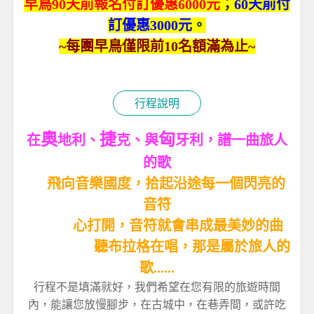
早鳥90天前報名付訂優惠6000元
；
60天前付
訂優惠3000元
。
~每團早鳥僅限前10名額滿為止~
行程說明
奧
捷
匈
在
地利、
克、與
牙利，譜一曲旅人
的歌
飛向音樂國度，拾起沿途每一個閃亮的
音符
心打開，音符就會串成最美妙的曲
聽布拉格在唱，那是屬於旅人的
歌......
行程不是填滿就好，我們希望在您有限的旅遊時間
內，能讓您放慢腳步，在古城中，在巷弄間，或許吃