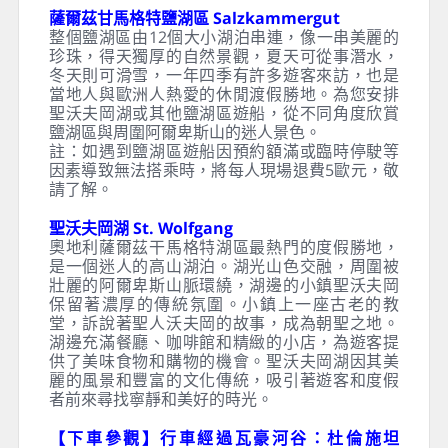
綿的葡萄園、中世紀城堡都隨著時間，融合在這
美麗的景緻當中。現在當地有著許多知名的葡萄
酒廠，成為奧地利重要的葡萄酒產區。
梅爾克 Melk
坐落在瓦豪河谷起點的梅爾克，位於多瑙河畔的
山上高處。修道院在18世紀時改建成為現在的巴
洛克式風格建築。耀眼的鵝黃色外牆，宏偉的建
築盤踞在山頭上，令人讚嘆，不愧為巴洛克建築
的典範！修道院內有著精美的壁畫、與無數的中
世紀手稿，因其名望和學術價值，避開了拿破侖
戰爭的破壞。今日從修道院的平臺上俯瞰瓦豪河
谷的美景，絕對不枉此行。
薩爾茲甘馬格特鹽湖區 Salzkammergut
整個鹽湖區由12個大小湖泊串連，像一串美麗的
珍珠，得天獨厚的自然景觀，夏天可從事潛水，
冬天則可滑雪，一年四季有許多遊客來訪，也是
當地人與歐洲人熱愛的休閒渡假勝地。為您安排
聖沃夫岡湖或其他鹽湖區遊船，從不同角度欣賞
鹽湖區與周圍阿爾卑斯山的迷人景色。
註：如遇到鹽湖區遊船因預約額滿或臨時停駛等
因素導致無法搭乘時，將每人現場退費5歐元，敬
請了解。