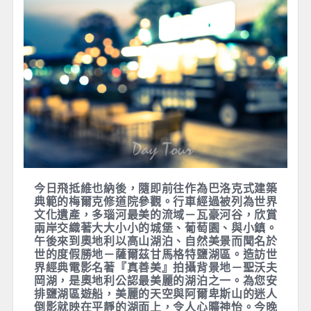
今日飛抵維也納後，隨即前往作為巴洛克式建築
典範的梅爾克修道院參觀。行車經過被列為世界
文化遺產，多瑙河最美的流域－瓦豪河谷，欣賞
兩岸交織著大大小小的城堡、葡萄園、與小鎮。
午後來到奧地利以高山湖泊、自然美景而聞名於
世的度假勝地－薩爾茲甘馬格特鹽湖區。造訪世
界經典電影名著『真善美』拍攝背景地－聖沃夫
岡湖，是奧地利公認最美麗的湖泊之一。為您安
排鹽湖區遊船，美麗的天空與阿爾卑斯山的迷人
倒影就映在平靜的湖面上，令人心曠神怡。今晚