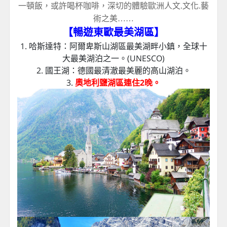
一頓飯，或許喝杯咖啡，深切的體驗歐洲人文.文化.藝
術之美……
【暢遊東歐最美湖區】
1. 哈斯達特：阿爾卑斯山湖區最美湖畔小鎮，全球十
大最美湖泊之一。(UNESCO)
2. 國王湖：德國最清澈最美麗的高山湖泊。
3.
奧地利鹽湖區連住2晚。