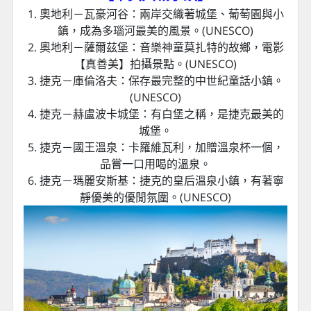
1. 奧地利－瓦豪河谷：兩岸交織著城堡、葡萄園與小
鎮，成為多瑙河最美的風景。(UNESCO)
2. 奧地利－薩爾茲堡：音樂神童莫扎特的故鄉，電影
【真善美】拍攝景點。(UNESCO)
3. 捷克－庫倫洛夫：保存最完整的中世紀童話小鎮。
(UNESCO)
4. 捷克－赫盧波卡城堡：有白堡之稱，是捷克最美的
城堡。
5. 捷克－國王溫泉：卡羅維瓦利，加贈溫泉杯一個，
品嘗一口用喝的溫泉。
6. 捷克－瑪麗安斯基：捷克的皇后溫泉小鎮，有著寧
靜優美的優閒氛圍。(UNESCO)