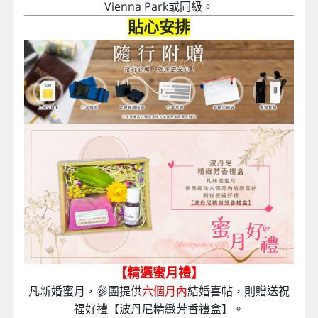
Vienna Park或同級。
貼心安排
【精選蜜月禮】
凡新婚蜜月，參團提供
六個月內
結婚喜帖，則贈送祝
福好禮【波
丹尼精緻芳香禮盒】。