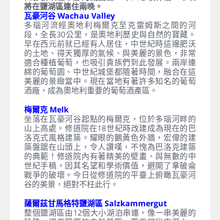
將在鹽湖區連住兩晚。
瓦豪河谷 Wachau Valley
多瑙河流經奧地利梅爾克至克雷姆斯之間的河
段，全長30公里，是奧地利歷史與自然的寶藏。
早在西元前就已經有人居住，中世紀時這邊肥沃
的土地、得天獨厚的氣候、與美麗的景色，非常
適合種植葡萄，也吸引貴族們到此發展。兩岸連
綿的葡萄園、中世紀城堡都隨著時間，融合在這
美麗的景緻當中。現在當地有著許多知名的葡萄
酒廠，成為奧地利重要的葡萄酒產區。
梅爾克 Melk
坐落在瓦豪河谷起點的梅爾克，位於多瑙河畔的
山上高處。修道院在18世紀時改建成為現在的巴
洛克式風格建築。耀眼的鵝黃色外牆，宏偉的建
築盤踞在山頭上，令人讚嘆，不愧為巴洛克建築
的典範！修道院內有著精美的壁畫、與無數的中
世紀手稿，因其名望和學術價值，避開了拿破侖
戰爭的破壞。今日從修道院的平臺上俯瞰瓦豪河
谷的美景，絕對不枉此行。
薩爾茲甘馬格特鹽湖區 Salzkammergut
整個鹽湖區由12個大小湖泊串連，像一串美麗的