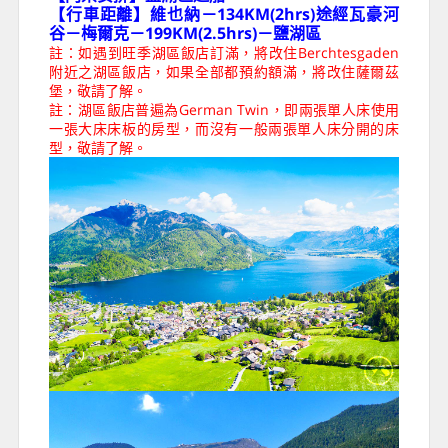
【行車距離】維也納－134KM(2hrs)途經瓦豪河
谷－梅爾克－199KM(2.5hrs)－鹽湖區
註：如遇到旺季湖區飯店訂滿，將改住Berchtesgaden
附近之湖區飯店，如果全部都預約額滿，將改住薩爾茲
堡，敬請了解。
註：湖區飯店普遍為German Twin，即兩張單人床使用
一張大床床板的房型，而沒有一般兩張單人床分開的床
型，敬請了解。