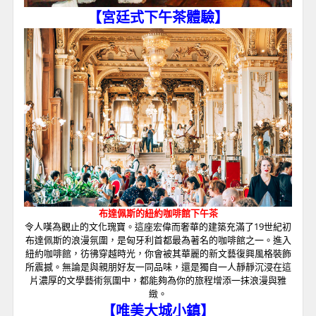
【宮廷式下午茶體驗
】
布達佩斯的紐約咖啡館下午茶
令人嘆為觀止的文化瑰寶。這座宏偉而奢華的建築充滿了19世紀初
布達佩斯的浪漫氛圍，是匈牙利首都最為著名的咖啡館之一。進入
紐約咖啡館，彷彿穿越時光，你會被其華麗的新文藝復興風格裝飾
所震撼。無論是與親朋好友一同品味，還是獨自一人靜靜沉浸在這
片濃厚的文學藝術氛圍中，都能夠為你的旅程增添一抹浪漫與雅
緻。
【唯美大城小鎮】