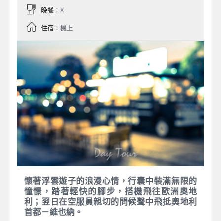
晚餐
：X
住宿
：機上
懷著浮雲遊子的浪漫心情，行囊中裝滿無限的
憧憬，踏著輕快的腳步，搭機飛往歐洲奧地
利；翌日在空服員親切的問候聲中飛抵奧地利
首都－維也納。