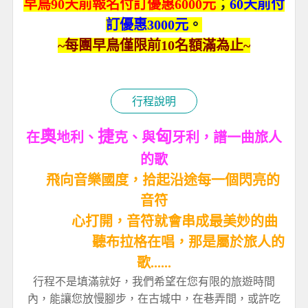
早鳥90天前報名付訂優惠6000元
；
60天前付
訂優惠3000元
。
~每團早鳥僅限前10名額滿為止~
行程說明
奧
捷
匈
在
地利、
克、與
牙利，譜一曲旅人
的歌
飛向音樂國度，拾起沿途每一個閃亮的
音符
心打開，音符就會串成最美妙的曲
聽布拉格在唱，那是屬於旅人的
歌......
行程不是填滿就好，我們希望在您有限的旅遊時間
內，能讓您放慢腳步，在古城中，在巷弄間，或許吃