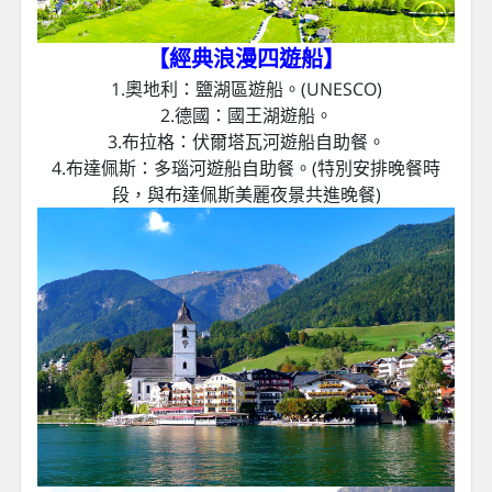
【經典浪漫四遊船
】
1.奧地利：鹽湖區遊船。(UNESCO)
2.德國：國王湖遊船。
3.布拉格：伏爾塔瓦河遊船自助餐。
4.布達佩斯：多瑙河遊船自助餐。(特別安排晚餐時
段，與布達佩斯美麗夜景共進晚餐)