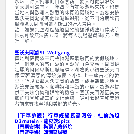
珍珠，得天獨厚的自然景觀，夏天可從事潛水，
冬天則可滑雪，一年四季有許多遊客來訪，也是
當地人與歐洲人熱愛的休閒渡假勝地。為您安排
聖沃夫岡湖或其他鹽湖區遊船，從不同角度欣賞
鹽湖區與周圍阿爾卑斯山的迷人景色。
註：如遇到鹽湖區遊船因預約額滿或臨時停駛等
因素導致無法搭乘時，將每人現場退費5歐元，敬
請了解。
聖沃夫岡湖 St. Wolfgang
奧地利薩爾茲干馬格特湖區最熱門的度假勝地，
是一個迷人的高山湖泊。湖光山色交融，周圍被
壯麗的阿爾卑斯山脈環繞，湖邊的小鎮聖沃夫岡
保留著濃厚的傳統氛圍。小鎮上一座古老的教
堂，訴說著聖人沃夫岡的故事，成為朝聖之地。
湖邊充滿餐廳、咖啡館和精緻的小店，為遊客提
供了美味食物和購物的機會。聖沃夫岡湖因其美
麗的風景和豐富的文化傳統，吸引著遊客和度假
者前來尋找寧靜和美好的時光。
【下車參觀】行車經過瓦豪河谷：杜倫施坦
Dürnstein、施皮茨Spitz
【門票安排】梅爾克修道院
【門票安排】鹽湖區遊船