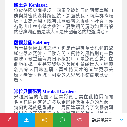
國王湖 Konigssee
位於德國東南邊境，四周全被雄偉的阿爾卑斯山
群與綿密的森林所圍繞，湖面狹長，兩岸群峰環
繞，山高水深，既有北歐峽灣之峻峭、壯闊，亦
有歐洲山林小鎮之典雅，夏季期間清澈如寶石般
的碧綠湖面最是迷人。是德國著名的旅遊勝地。
薩爾茲堡 Salzburg
有音樂藝術山城之稱，也是音樂神童莫札特的故
鄉坐落於河流、丘陵之間，獨特的風格別有一番
風味，教堂鐘聲終日不絕於耳，電影真善美）在
此地拍攝，更將莎姿堡的美景引薦給世人，經典
名片令人回味無窮，莫札特天才的音樂更添美
感，老街、舊城、可愛的人兒您不妨實地感受一
番。
米拉貝爾花園 Mirabell Gardens
米拉貝宮的花園，因電影真善美在此拍攝而聞
名。花園內有著許多以希臘神話為主題的雕像，
幾何對稱的造型設計，周圍建築融合了文藝復興
與巴洛克式的風格。每座雕塑也各有不同含意，
中央噴泉旁的四座雕像代表著空氣、土地、火、
水四種元素。是薩爾茲堡的著名旅遊目的地。