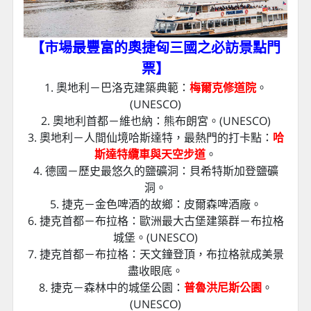
【市場最豐富的奧捷匈三國之必訪景點門
票
】
1. 奧地利－巴洛克建築典範：
梅爾克修道院
。
(UNESCO)
2. 奧地利首都－維也納：熊布朗宮。(UNESCO)
3. 奧地利－人間仙境哈斯達特，最熱門的打卡點：
哈
斯達特纜車與天空步道
。
4. 德國－歷史最悠久的鹽礦洞：貝希特斯加登鹽礦
洞。
5. 捷克－金色啤酒的故鄉：皮爾森啤酒廠。
6. 捷克首都－布拉格：歐洲最大古堡建築群－布拉格
城堡。(UNESCO)
7. 捷克首都－布拉格：天文鐘登頂，布拉格就成美景
盡收眼底。
8. 捷克－森林中的城堡公園：
普魯洪尼斯公園
。
(UNESCO)