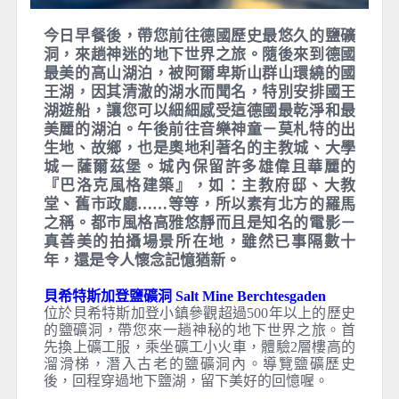
今日早餐後，帶您前往德國歷史最悠久的鹽礦
洞，來趟神迷的地下世界之旅。隨後來到德國
最美的高山湖泊，被阿爾卑斯山群山環繞的國
王湖，因其清澈的湖水而聞名，特別安排國王
湖遊船，讓您可以細細感受這德國最乾淨和最
美麗的湖泊。午後前往音樂神童－莫札特的出
生地、故鄉，也是奧地利著名的主教城、大學
城－薩爾茲堡。城內保留許多雄偉且華麗的
『巴洛克風格建築』，如：主教府邸、大教
堂、舊市政廳……等等，所以素有北方的羅馬
之稱。都市風格高雅悠靜而且是知名的電影－
真善美的拍攝場景所在地，雖然已事隔數十
年，還是令人懷念記憶猶新。
貝希特斯加登鹽礦洞 Salt Mine Berchtesgaden
位於貝希特斯加登小鎮參觀超過500年以上的歷史
的鹽礦洞，帶您來一趟神秘的地下世界之旅。首
先換上礦工服，乘坐礦工小火車，體驗2層樓高的
溜滑梯，潛入古老的鹽礦洞內。導覽鹽礦歷史
後，回程穿過地下鹽湖，留下美好的回憶喔。