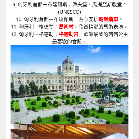
9. 匈牙利首都－布達佩斯：漁夫堡、馬提亞斯教堂。
(UNESCO)
10. 匈牙利首都－布達佩斯：貼心安排
城堡纜車
。
11. 匈牙利－格德勒：
馬術村
，欣賞精湛的馬術表演。
12. 匈牙利－格德勒：
格德勒宮
，歐洲最美的茜茜公主
最喜歡的宮殿。