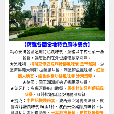
【精選各國當地特色風味餐食
】
精心安排各國道地特色風味餐，並輔以中式七菜一湯
餐食，讓您出門在外也能懷念家鄉味。
★奧地利：
梅爾克修道院炸豬排風味餐 皇帝鬆餅
、湖
區海鮮義大利麵 披薩風味餐、湖區鱒魚風味餐、
紅頂
商人晚宴
、
維也納豬肋排風味餐 沙河蛋糕
。
★德國：國王湖湖畔德式香腸風味餐。
★匈牙利：多瑙河遊船自助餐、
馬術村匈牙利傳統風
味餐
、紅辣椒燉肉湯及鴨腿風味餐。
★捷克：
中世紀變裝晚宴
、波西米亞烤鴨風味餐、皮
爾森烤雞風味餐 啤酒1杯、波西米亞豬腳風味餐、伏
爾塔瓦河遊船自助餐、
米其林推薦餐
、
布拉格景觀餐